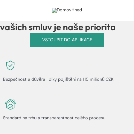
Přeskočit
Bezpečí a rychlé vypořádání
na
obsah
vašich smluv je naše priorita
VSTOUPIT DO APLIKACE
Bezpečnost a důvěra i díky pojištění na 115 milionů CZK
Standard na trhu a transparentnost celého procesu